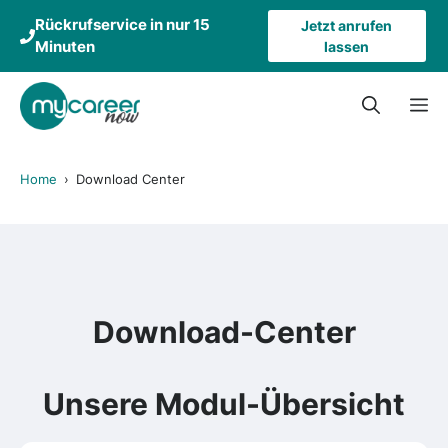
Zum
Rückrufservice in nur 15
Jetzt anrufen
Inhalt
Minuten
lassen
springen
M
Home
›
Download Center
Download-Center
Unsere
Modul-Übersicht