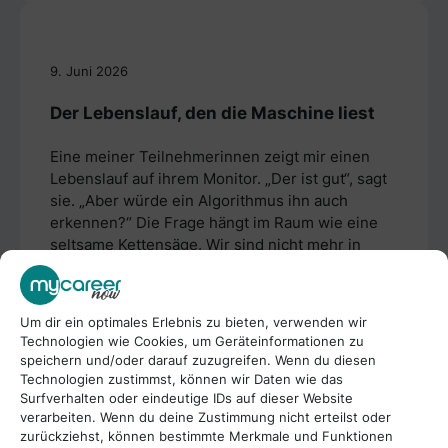
9. Juni 2026
Der Lebenslauf, den die Maschine liest
Eine meiner Teilnehmerinnen zeigt mir einen
Lebenslauf auf ihrem Monitor. „Der ist gut“, sagt
sie. „Aber würde ein Algorithmus ihn auch
erkennen?“ Die Frage hängt im Raum wie eine
seltsame Kettensäge. Wir sind nicht mehr in
einer Welt, in der ein Mensch deinen Lebenslauf
zuerst liest. Die meisten Unternehmen nutzen
ATS – Applicant Tracking System. ...
Um dir ein optimales Erlebnis zu bieten, verwenden wir
Technologien wie Cookies, um Geräteinformationen zu
Zum Beitrag
speichern und/oder darauf zuzugreifen. Wenn du diesen
Technologien zustimmst, können wir Daten wie das
Surfverhalten oder eindeutige IDs auf dieser Website
verarbeiten. Wenn du deine Zustimmung nicht erteilst oder
zurückziehst, können bestimmte Merkmale und Funktionen