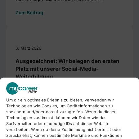
Zum Beitrag
6. März 2026
Ausgezeichnet: Wir belegen den ersten
Platz mit unserer Social-Media-
Weiterbildung
Die Anforderungen an Fachkräfte verändern sich
rasant. Digitalisierung, künstliche Intelligenz und
Um dir ein optimales Erlebnis zu bieten, verwenden wir
datengetriebenes Marketing prägen zunehmend
Technologien wie Cookies, um Geräteinformationen zu
den Arbeitsalltag in vielen Branchen. Umso
speichern und/oder darauf zuzugreifen. Wenn du diesen
wichtiger ist es, dass Weiterbildung nicht nur
Technologien zustimmst, können wir Daten wie das
Surfverhalten oder eindeutige IDs auf dieser Website
theoretisches Wissen vermittelt, sondern
verarbeiten. Wenn du deine Zustimmung nicht erteilst oder
praxisnahe Kompetenzen für die Arbeitswelt von
zurückziehst, können bestimmte Merkmale und Funktionen
morgen schafft. Um Orientierung im schnell