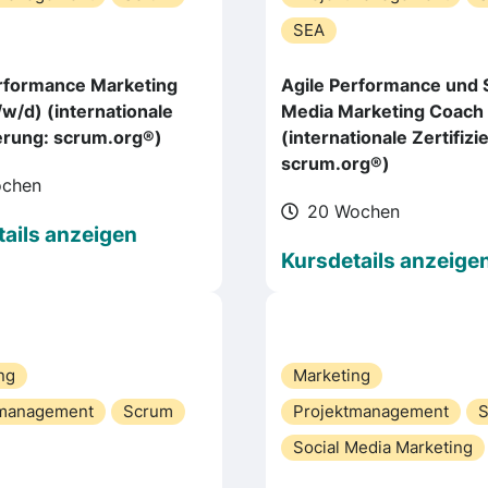
SEA
erformance Marketing
Agile Performance und S
w/d) (internationale
Media Marketing Coach
ierung: scrum.org®)
(internationale Zertifizi
scrum.org®)
ochen
20 Wochen
ails anzeigen
Kursdetails anzeige
ng
Marketing
tmanagement
Scrum
Projektmanagement
Social Media Marketing