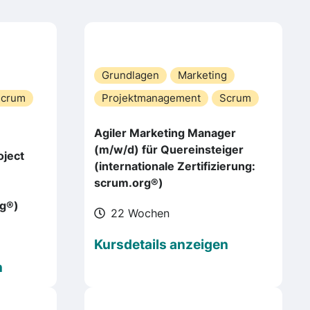
Grundlagen
Marketing
Scrum
Projektmanagement
Scrum
Agiler Marketing Manager
(m/w/d) für Quereinsteiger
oject
(internationale Zertifizierung:
scrum.org®)
rg®)
22 Wochen
Kursdetails anzeigen
n