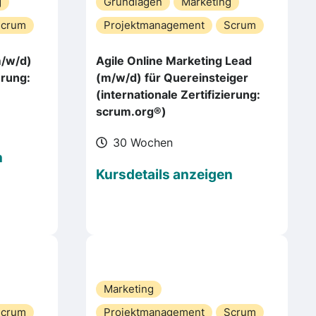
g
Grundlagen
Marketing
Scrum
Projektmanagement
Scrum
m/w/d)
Agile Online Marketing Lead
erung:
(m/w/d) für Quereinsteiger
(internationale Zertifizierung:
scrum.org®)
30 Wochen
n
Kursdetails anzeigen
Marketing
Scrum
Projektmanagement
Scrum