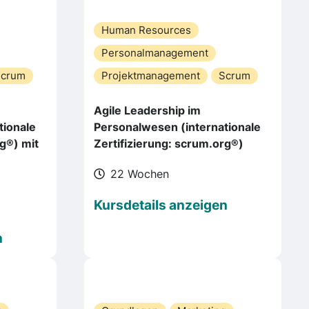
Human Resources
Personalmanagement
Scrum
Projektmanagement
Scrum
m
Agile Leadership im
tionale
Personalwesen (internationale
rg®) mit
Zertifizierung: scrum.org®)
22 Wochen
Kursdetails anzeigen
n