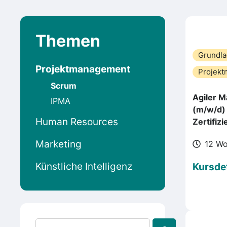
Themen
Grundl
Projektmanagement
Projek
Scrum
Agiler 
IPMA
(m/w/d) 
Human Resources
Zertifiz
Marketing
12 W
Künstliche Intelligenz
Kursdet
Search