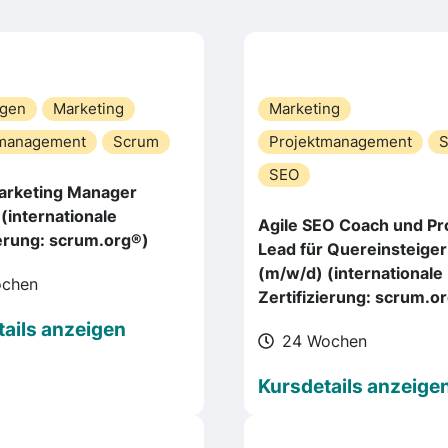
agen
Marketing
Marketing
tmanagement
Scrum
Projektmanagement
SEO
Marketing Manager
(internationale
Agile SEO Coach und Pr
ierung: scrum.org®)
Lead für Quereinsteiger
(m/w/d) (internationale
ochen
Zertifizierung: scrum.o
ails anzeigen
24 Wochen
Kursdetails anzeige