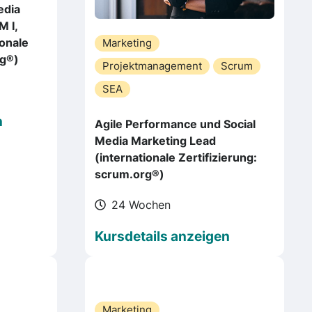
edia
M I,
onale
Marketing
rg®)
Projektmanagement
Scrum
SEA
n
Agile Performance und Social
Media Marketing Lead
(internationale Zertifizierung:
scrum.org®)
24 Wochen
Kursdetails anzeigen
Marketing