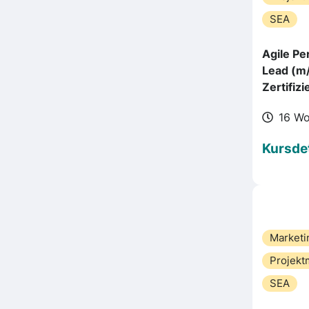
SEA
Agile P
Lead (m/
Zertifiz
16 W
Kursdet
Marketi
Projek
SEA