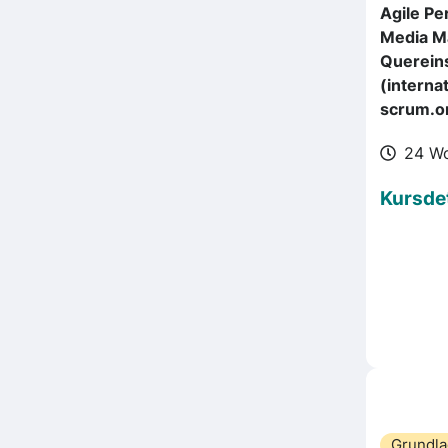
Agile Pe
Media M
Querein
(internat
scrum.o
24 W
Kursdet
Grundl