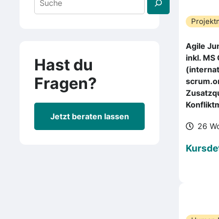
Projek
Agile Ju
inkl. MS
Hast du
(internat
Fragen?
scrum.o
Zusatzqu
Konflik
Jetzt beraten lassen
26 W
Kursdet