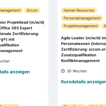
tmanagement
Scrum
Human Resources
Personalmanagement
nior Projektlead (m/w/d)
Projektmanagement
 Office 365 Expert
ionale Zertifizierung:
Agile Leader (m/w/d) i
rg®) mit
Personalwesen (interna
alifikation
Zertifizierung: scrum.o
tmanagement
Zusatzqualifikation
Konfliktmanagement
ochen
30 Wochen
ails anzeigen
Kursdetails anzeige