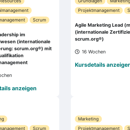
Resources
Grundlagen
Marketin
almanagement
Projektmanagement
tmanagement
Scrum
Agile Marketing Lead (
(internationale Zertifizi
adership im
scrum.org®)
wesen (internationale
ierung: scrum.org®) mit
16 Wochen
alifikation
tmanagement
Kursdetails anzeige
ochen
ails anzeigen
ng
Marketing
tmanagement
Scrum
Projektmanagement