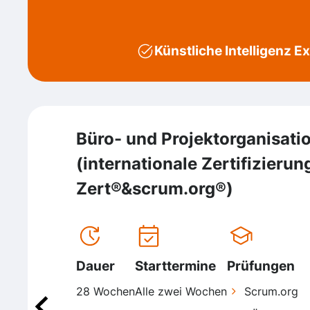
Künstliche Intelligenz E
Büro- und Projektorganisati
(internationale Zertifizierun
Zert®&scrum.org®)
Dauer
Starttermine
Prüfungen
28 Wochen
Alle zwei Wochen
Scrum.org