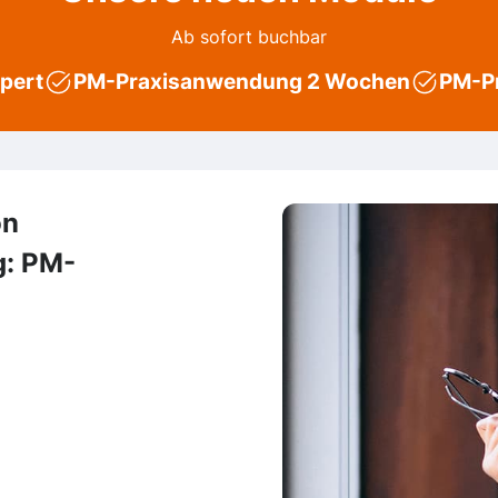
Ab sofort buchbar
xpert
PM-Praxisanwendung 2 Wochen
PM-P
on
g: PM-