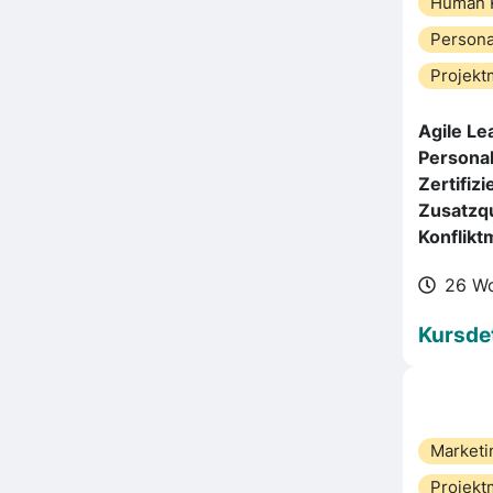
Human 
Person
Projek
Agile Le
Personal
Zertifiz
Zusatzqu
Konflik
26 W
Kursdet
Marketi
Projek