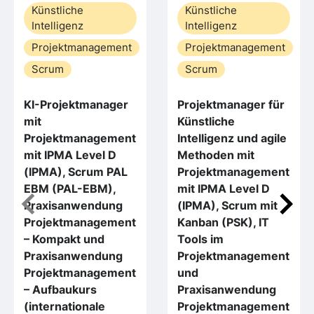
Künstliche
Künstliche
Intelligenz
Intelligenz
Projektmanagement
Projektmanagement
Scrum
Scrum
KI-Projektmanager
Projektmanager für
mit
Künstliche
Projektmanagement
Intelligenz und agile
mit IPMA Level D
Methoden mit
(IPMA), Scrum PAL
Projektmanagement
EBM (PAL-EBM),
mit IPMA Level D
Praxisanwendung
(IPMA), Scrum mit
Projektmanagement
Kanban (PSK), IT
– Kompakt und
Tools im
Praxisanwendung
Projektmanagement
Projektmanagement
und
– Aufbaukurs
Praxisanwendung
(internationale
Projektmanagement