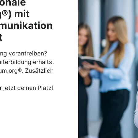
ionale
g®) mit
mmunikation
t
ing vorantreiben?
terbildung erhältst
rum.org®. Zusätzlich
 jetzt deinen Platz!