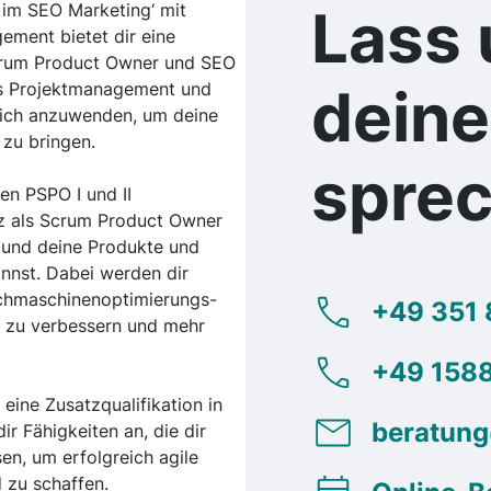
 im SEO Marketing‘ mit
Lass 
ement bietet dir eine
Scrum Product Owner und SEO
les Projektmanagement und
dein
ich anzuwenden, um deine
 zu bringen.
spre
en PSPO I und II
nz als Scrum Product Owner
st und deine Produkte und
annst. Dabei werden dir
uchmaschinenoptimierungs-
+49 351 
z zu verbessern und mehr
+49 1588
ine Zusatzqualifikation in
beratun
 Fähigkeiten an, die dir
en, um erfolgreich agile
 zu schaffen.