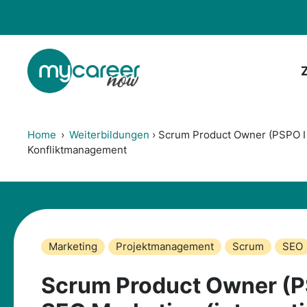
Zum
Inhalt
springen
Home
›
Weiterbildungen
›
Scrum Product Owner (PSPO I &
Konfliktmanagement
Marketing
Projektmanagement
Scrum
SEO
Scrum Product Owner (PSP