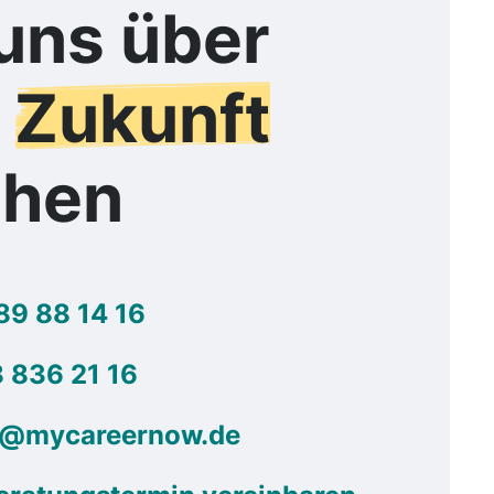
uns über
e
Zukunft
chen
89 88 14 16
 836 21 16
g@mycareernow.de