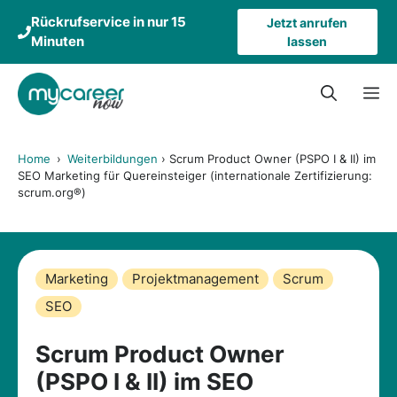
Zum
Rückrufservice in nur 15
Jetzt anrufen
Inhalt
Minuten
lassen
springen
M
Home
›
Weiterbildungen
›
Scrum Product Owner (PSPO I & II) im
SEO Marketing für Quereinsteiger (internationale Zertifizierung:
scrum.org®)
Marketing
Projektmanagement
Scrum
SEO
Scrum Product Owner
(PSPO I & II) im SEO