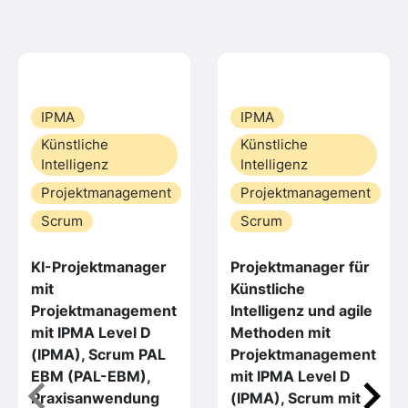
IPMA
IPMA
Künstliche
Künstliche
Intelligenz
Intelligenz
Projektmanagement
Projektmanagement
Scrum
Scrum
KI-Projektmanager
Projektmanager für
mit
Künstliche
Projektmanagement
Intelligenz und agile
mit IPMA Level D
Methoden mit
(IPMA), Scrum PAL
Projektmanagement
EBM (PAL-EBM),
mit IPMA Level D
Praxisanwendung
(IPMA), Scrum mit