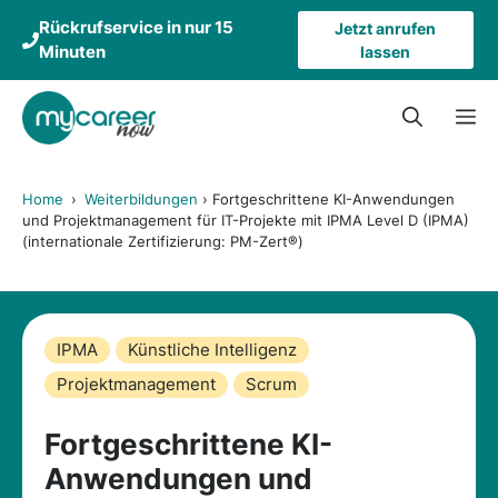
Zum
Rückrufservice in nur 15
Jetzt anrufen
Inhalt
Minuten
lassen
springen
M
Home
›
Weiterbildungen
›
Fortgeschrittene KI-Anwendungen
und Projektmanagement für IT-Projekte mit IPMA Level D (IPMA)
(internationale Zertifizierung: PM-Zert®)
IPMA
Künstliche Intelligenz
Projektmanagement
Scrum
Fortgeschrittene KI-
Anwendungen und