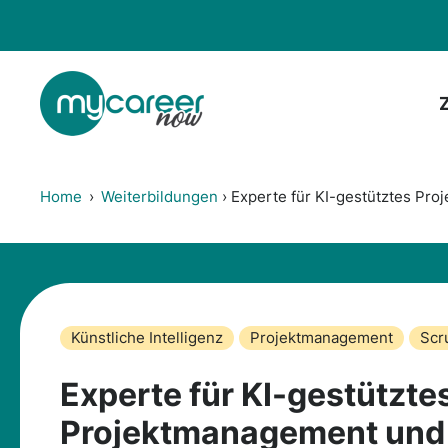
Zum
Inhalt
springen
Home
›
Weiterbildungen
›
Experte für KI-gestütztes Pr
Künstliche Intelligenz
Projektmanagement
Scr
Experte für KI-gestützte
Projektmanagement und 