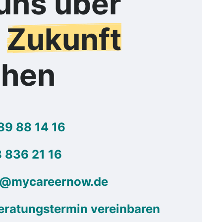
uns über
e
Zukunft
chen
89 88 14 16
 836 21 16
g@mycareernow.de
eratungstermin vereinbaren