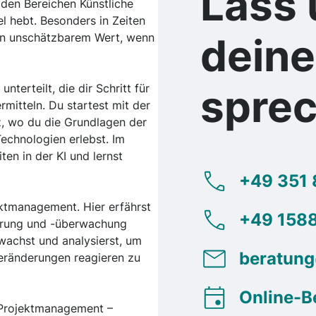
Lass 
 den Bereichen Künstliche
l hebt. Besonders in Zeiten
 von unschätzbarem Wert, wenn
dein
nterteilt, die dir Schritt für
spre
mitteln. Du startest mit der
z, wo du die Grundlagen der
echnologien erlebst. Im
ten in der KI und lernst
+49 351 
ektmanagement. Hier erfährst
+49 1588
uerung und -überwachung
rwachst und analysierst, um
beratun
Veränderungen reagieren zu
Online-B
 Projektmanagement –