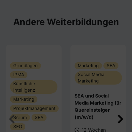
Andere Weiterbildungen
Grundlagen
Marketing
SEA
Social Media
IPMA
Marketing
Künstliche
Intelligenz
SEA und Social
Marketing
Media Marketing für
Projektmanagement
Quereinsteiger
(m/w/d)
Scrum
SEA
SEO
12 Wochen