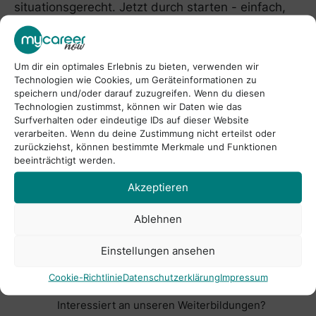
situationsgerecht. Jetzt durch starten - einfach,
persönlich und effektiv.
Um dir ein optimales Erlebnis zu bieten, verwenden wir
Technologien wie Cookies, um Geräteinformationen zu
Wir sind zertifiziert nach AZAV
speichern und/oder darauf zuzugreifen. Wenn du diesen
Technologien zustimmst, können wir Daten wie das
Surfverhalten oder eindeutige IDs auf dieser Website
verarbeiten. Wenn du deine Zustimmung nicht erteilst oder
zurückziehst, können bestimmte Merkmale und Funktionen
beeinträchtigt werden.
Akzeptieren
Ablehnen
1
Einstellungen ansehen
Persönliches Angebot
sichern
Cookie-Richtlinie
Datenschutzerklärung
Impressum
Interessiert an unseren Weiterbildungen?