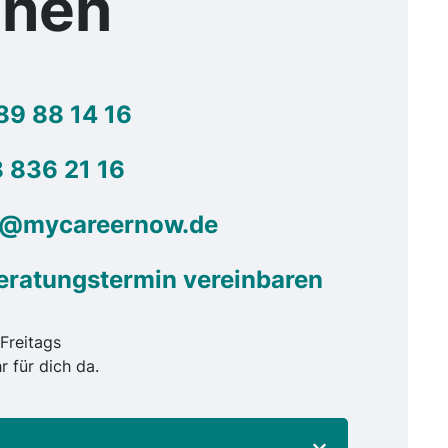
chen
89 88 14 16
 836 21 16
g@mycareernow.de
eratungstermin vereinbaren
Freitags
r für dich da.