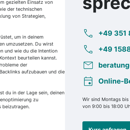
spre
m gezielten Einsatz von
ie der technischen
klung von Strategien,
+49 351 
rüstet, um in deinem
en umzusetzen. Du wirst
+49 1588
en und wie du die Intention
ontext beurteilen kannst.
beratun
 Probleme der
Backlinks aufzubauen und die
Online-B
st du in der Lage sein, deinen
Wir sind Montags bis 
nenoptimierung zu
von 9:00 bis 18:00 Uh
 beizutragen.
Kurs anfragen