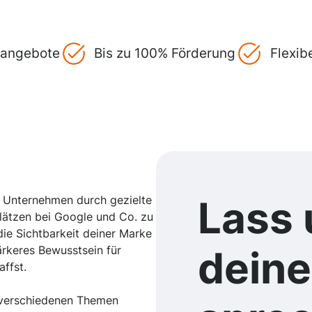
gsangebote
Bis zu 100% Förderung
Flexib
n Unternehmen durch gezielte
Lass 
ätzen bei Google und Co. zu
 die Sichtbarkeit deiner Marke
ärkeres Bewusstsein für
dein
ffst.
t verschiedenen Themen