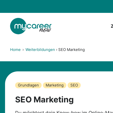
Zum
Inhalt
springen
Home
›
Weiterbildungen
›
SEO Marketing
Grundlagen
Marketing
SEO
SEO Marketing
Du möchtest dein Know-how im Online-Mar