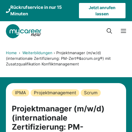
Zum
Rückrufservice in nur 15
Jetzt anrufen
Inhalt
Minuten
lassen
springen
M
Home
›
Weiterbildungen
›
Projektmanager (m/w/d)
(internationale Zertifizierung: PM-Zert®&scrum.org®) mit
Zusatzqualifikation Konfliktmanagement
IPMA
Projektmanagement
Scrum
Projektmanager (m/w/d)
(internationale
Zertifizierung: PM-