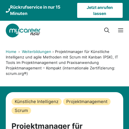
Zum
Rückrufservice in nur 15
Jetzt anrufen
Inhalt
Minuten
lassen
springen
M
Home
›
Weiterbildungen
›
Projektmanager für Künstliche
Intelligenz und agile Methoden mit Scrum mit Kanban (PSK), IT
Tools im Projektmanagement und Praxisanwendung
Projektmanagement – Kompakt (internationale Zertifizierung:
scrum.org®)
Künstliche Intelligenz
Projektmanagement
Scrum
Projektmanager für