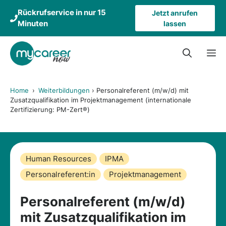
Zum
Rückrufservice in nur 15
Jetzt anrufen
Inhalt
Minuten
lassen
springen
M
Home
›
Weiterbildungen
›
Personalreferent (m/w/d) mit
Zusatzqualifikation im Projektmanagement (internationale
Zertifizierung: PM-Zert®)
Human Resources
IPMA
Personalreferent:in
Projektmanagement
Personalreferent (m/w/d)
mit Zusatzqualifikation im