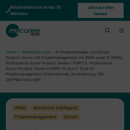
Zum
Rückrufservice in nur 15
Jetzt anrufen
Inhalt
Minuten
lassen
springen
M
Home
›
Weiterbildungen
›
KI-Projektmanager und Scrum
Product Owner mit Projektmanagement mit IPMA Level D (IPMA),
Professional Scrum Product Owner I (PSPO I), Professional
Scrum Product Owner II (PSPO II) und IT Tools im
Projektmanagement (internationale Zertifizierung: PM-
Zert®&scrum.org®)
IPMA
Künstliche Intelligenz
Projektmanagement
Scrum