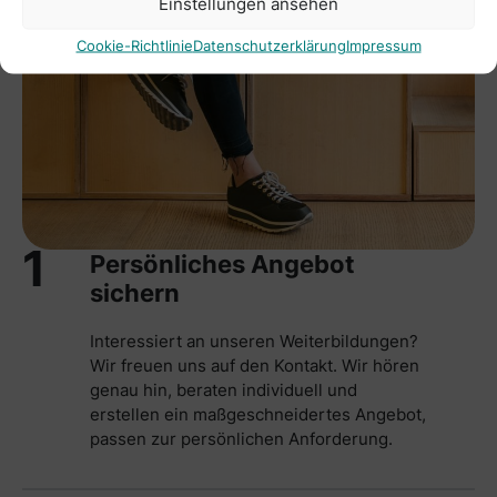
Einstellungen ansehen
Cookie-Richtlinie
Datenschutzerklärung
Impressum
1
Persönliches Angebot
sichern
Interessiert an unseren Weiterbildungen?
Wir freuen uns auf den Kontakt. Wir hören
genau hin, beraten individuell und
erstellen ein maßgeschneidertes Angebot,
passen zur persönlichen Anforderung.