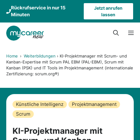
Zum
Rückrufservice in nur 15
Jetzt anrufen
Inhalt
Minuten
lassen
springen
M
Home
›
Weiterbildungen
›
KI-Projektmanager mit Scrum- und
Kanban-Expertise mit Scrum PAL EBM (PAL-EBM), Scrum mit
Kanban (PSK) und IT Tools im Projektmanagement (internationale
Zertifizierung: scrum.org®)
Künstliche Intelligenz
Projektmanagement
Scrum
KI-Projektmanager mit