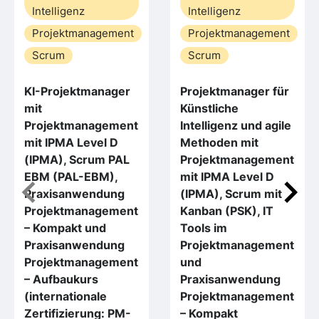
Intelligenz
Intelligenz
Projektmanagement
Projektmanagement
Scrum
Scrum
KI-Projektmanager
Projektmanager für
mit
Künstliche
Projektmanagement
Intelligenz und agile
mit IPMA Level D
Methoden mit
(IPMA), Scrum PAL
Projektmanagement
EBM (PAL-EBM),
mit IPMA Level D
Praxisanwendung
(IPMA), Scrum mit
Projektmanagement
Kanban (PSK), IT
– Kompakt und
Tools im
Praxisanwendung
Projektmanagement
Projektmanagement
und
– Aufbaukurs
Praxisanwendung
(internationale
Projektmanagement
Zertifizierung: PM-
– Kompakt