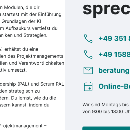
spre
n Modulen, die dir
 startest mit der Einführung
 Grundlagen der KI
m Aufbaukurs vertiefst du
hniken und Strategien.
+49 351 
 erhältst du eine
+49 1588
oden des Projektmanagements
llen und Verantwortlichkeiten
beratun
tiv umsetzt.
eadership (PAL) und Scrum PAL
Online-B
den strategisch zu
ern. Du lernst, wie du die
Wir sind Montags bis 
ssern kannst, indem du
von 9:00 bis 18:00 Uh
 Projektmanagement –