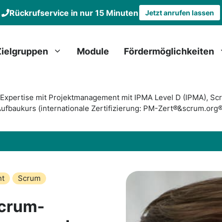
Rückrufservice in nur 15 Minuten
Jetzt anrufen lassen
Zielgruppen
Module
Fördermöglichkeiten
Expertise mit Projektmanagement mit IPMA Level D (IPMA), Scr
baukurs (internationale Zertifizierung: PM-Zert®&scrum.org®
nt
Scrum
Scrum-