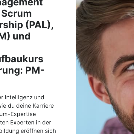
anagement
, Scrum
rship (PAL),
M) und
ufbaukurs
erung: PM-
r Intelligenz und
ie du deine Karriere
crum-Expertise
ten Experten in der
bildung eröffnen sich