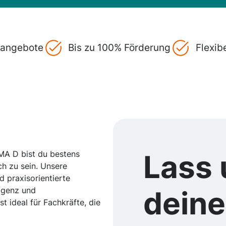
gsangebote
Bis zu 100% Förderung
Flexib
PMA D bist du bestens
Lass 
ch zu sein. Unsere
d praxisorientierte
ligenz und
dein
t ideal für Fachkräfte, die