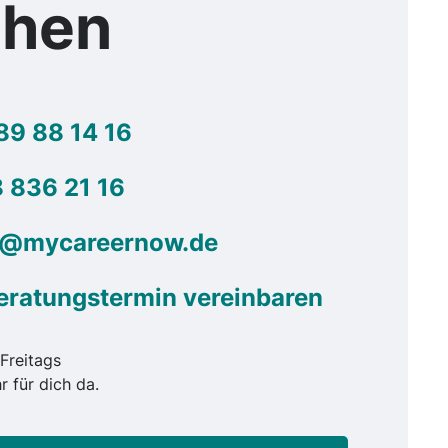
chen
89 88 14 16
 836 21 16
g@mycareernow.de
eratungstermin vereinbaren
Freitags
r für dich da.