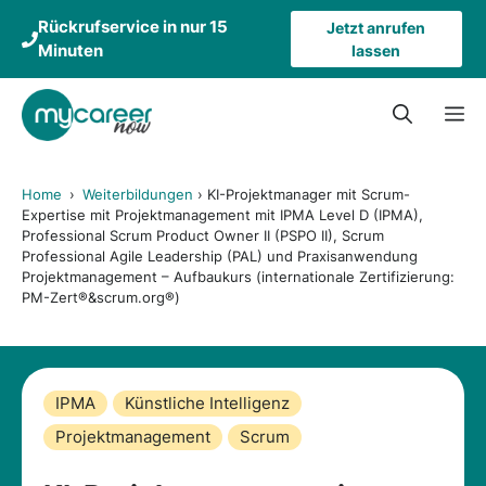
Zum
Rückrufservice in nur 15
Jetzt anrufen
Inhalt
Minuten
lassen
springen
M
Home
›
Weiterbildungen
›
KI-Projektmanager mit Scrum-
Expertise mit Projektmanagement mit IPMA Level D (IPMA),
Professional Scrum Product Owner II (PSPO II), Scrum
Professional Agile Leadership (PAL) und Praxisanwendung
Projektmanagement – Aufbaukurs (internationale Zertifizierung:
PM-Zert®&scrum.org®)
IPMA
Künstliche Intelligenz
Projektmanagement
Scrum