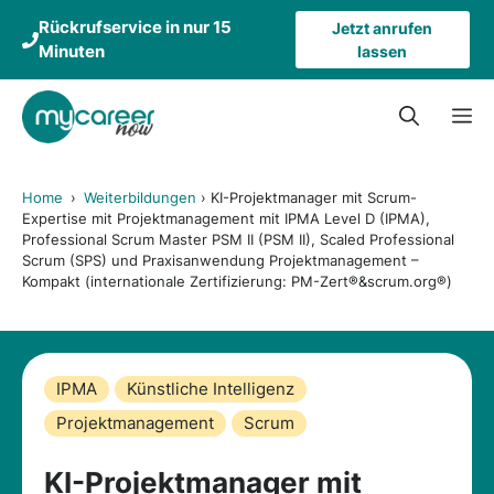
Zum
Rückrufservice in nur 15
Jetzt anrufen
Inhalt
Minuten
lassen
springen
M
Home
›
Weiterbildungen
›
KI-Projektmanager mit Scrum-
Expertise mit Projektmanagement mit IPMA Level D (IPMA),
Professional Scrum Master PSM II (PSM II), Scaled Professional
Scrum (SPS) und Praxisanwendung Projektmanagement –
Kompakt (internationale Zertifizierung: PM-Zert®&scrum.org®)
IPMA
Künstliche Intelligenz
Projektmanagement
Scrum
KI-Projektmanager mit