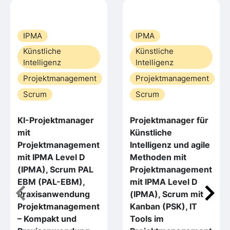
IPMA
IPMA
Künstliche
Künstliche
Intelligenz
Intelligenz
Projektmanagement
Projektmanagement
Scrum
Scrum
KI-Projektmanager
Projektmanager für
mit
Künstliche
Projektmanagement
Intelligenz und agile
mit IPMA Level D
Methoden mit
(IPMA), Scrum PAL
Projektmanagement
EBM (PAL-EBM),
mit IPMA Level D
Praxisanwendung
(IPMA), Scrum mit
Projektmanagement
Kanban (PSK), IT
– Kompakt und
Tools im