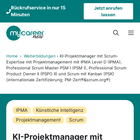
Zum
Rückrufservice in nur 15
Jetzt anrufen
Inhalt
Minuten
lassen
springen
M
Home
›
Weiterbildungen
›
KI-Projektmanager mit Scrum-
Expertise mit Projektmanagement mit IPMA Level D (IPMA),
Professional Scrum Master PSM I (PSM I), Professional Scrum
Product Owner II (PSPO II) und Scrum mit Kanban (PSK)
(internationale Zertifizierung: PM-Zert®&scrum.org®)
IPMA
Künstliche Intelligenz
Projektmanagement
Scrum
KI-Projektmanager mit