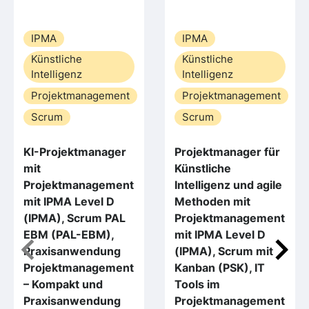
IPMA
IPMA
Künstliche
Künstliche
Intelligenz
Intelligenz
Projektmanagement
Projektmanagement
Scrum
Scrum
KI-Projektmanager
Projektmanager für
mit
Künstliche
Projektmanagement
Intelligenz und agile
mit IPMA Level D
Methoden mit
(IPMA), Scrum PAL
Projektmanagement
EBM (PAL-EBM),
mit IPMA Level D
Praxisanwendung
(IPMA), Scrum mit
Projektmanagement
Kanban (PSK), IT
– Kompakt und
Tools im
Praxisanwendung
Projektmanagement