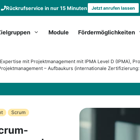
Rückrufservice in nur 15 Minuten
Jetzt anrufen lassen
Zielgruppen
Module
Fördermöglichkeiten
xpertise mit Projektmanagement mit IPMA Level D (IPMA), Prof
rojektmanagement – Aufbaukurs (internationale Zertifizierun
nt
Scrum
Scrum-