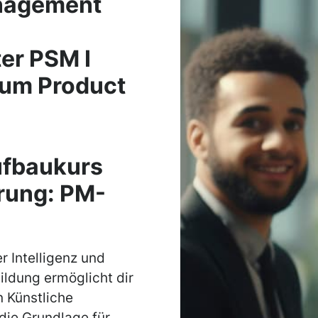
anagement
er PSM I
rum Product
ufbaukurs
erung: PM-
r Intelligenz und
ldung ermöglicht dir
 Künstliche
 die Grundlage für