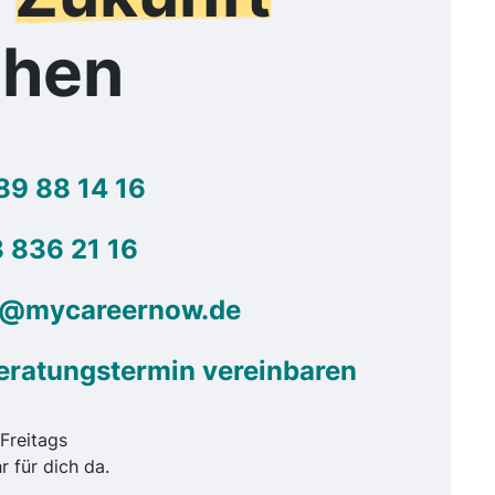
chen
89 88 14 16
 836 21 16
g@mycareernow.de
eratungstermin vereinbaren
Freitags
r für dich da.