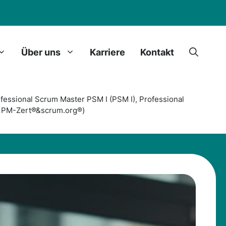
Über uns
Karriere
Kontakt
essional Scrum Master PSM I (PSM I), Professional
g: PM-Zert®&scrum.org®)