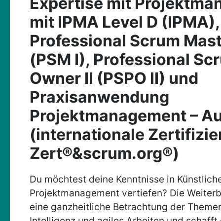
Expertise mit Projektm
mit IPMA Level D (IPMA),
Professional Scrum Mast
(PSM I), Professional Sc
Owner II (PSPO II) und
Praxisanwendung
Projektmanagement – A
(internationale Zertifizi
Zert®&scrum.org®)
Du möchtest deine Kenntnisse in Künstliche
Projektmanagement vertiefen? Die Weiterbi
eine ganzheitliche Betrachtung der Themen
Intelligenz und agiles Arbeiten und schafft