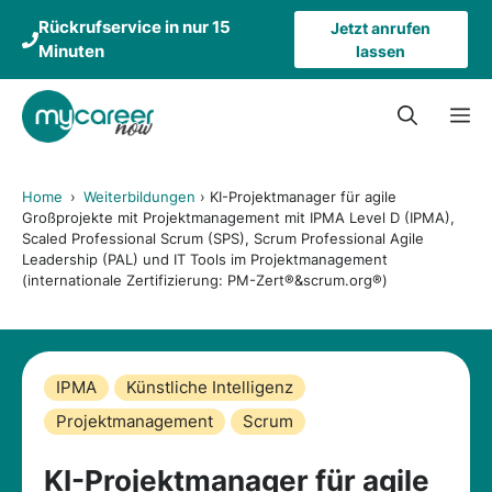
Zum
Rückrufservice in nur 15
Jetzt anrufen
Inhalt
Minuten
lassen
springen
M
Home
›
Weiterbildungen
›
KI-Projektmanager für agile
Großprojekte mit Projektmanagement mit IPMA Level D (IPMA),
Scaled Professional Scrum (SPS), Scrum Professional Agile
Leadership (PAL) und IT Tools im Projektmanagement
(internationale Zertifizierung: PM-Zert®&scrum.org®)
IPMA
Künstliche Intelligenz
Projektmanagement
Scrum
KI-Projektmanager für agile