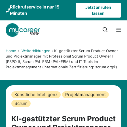
Zum
Rückrufservice in nur 15
Jetzt anrufen
Inhalt
Minuten
lassen
springen
M
Home
›
Weiterbildungen
›
KI-gestützter Scrum Product Owner
und Projektmanager mit Professional Scrum Product Owner I
(PSPO I), Scrum PAL EBM (PAL-EBM) und IT Tools im
Projektmanagement (internationale Zertifizierung: scrum.org®)
Künstliche Intelligenz
Projektmanagement
Scrum
KI-gestützter Scrum Product