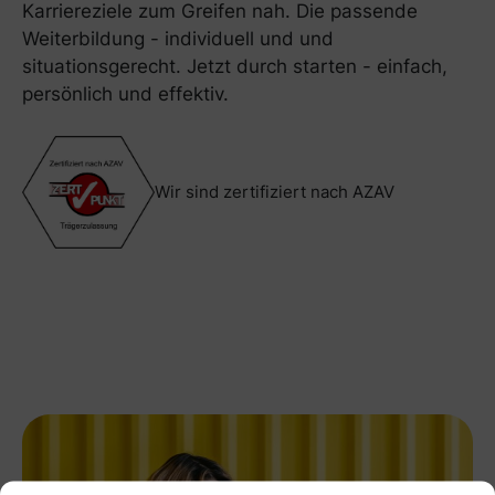
Karriereziele zum Greifen nah. Die passende
Weiterbildung - individuell und und
situationsgerecht. Jetzt durch starten - einfach,
persönlich und effektiv.
Wir sind zertifiziert nach AZAV