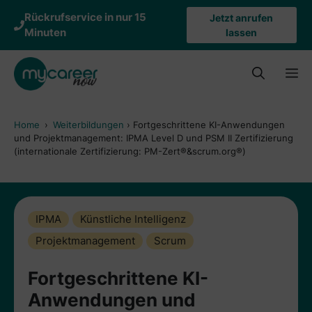
Zum
Rückrufservice in nur 15
Jetzt anrufen
Inhalt
Minuten
lassen
springen
M
Home
›
Weiterbildungen
›
Fortgeschrittene KI-Anwendungen
und Projektmanagement: IPMA Level D und PSM II Zertifizierung
(internationale Zertifizierung: PM-Zert®&scrum.org®)
IPMA
Künstliche Intelligenz
Projektmanagement
Scrum
Fortgeschrittene KI-
Anwendungen und