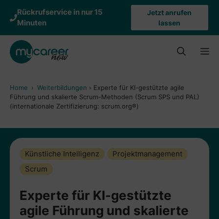
Zum
Rückrufservice in nur 15
Jetzt anrufen
Inhalt
Minuten
lassen
springen
M
Home
›
Weiterbildungen
›
Experte für KI-gestützte agile
Führung und skalierte Scrum-Methoden (Scrum SPS und PAL)
(internationale Zertifizierung: scrum.org®)
Künstliche Intelligenz
Projektmanagement
Scrum
Experte für KI-gestützte
agile Führung und skalierte