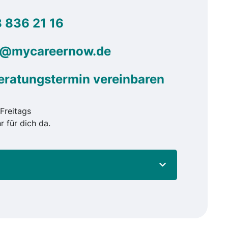
 836 21 16
g@mycareernow.de
eratungstermin vereinbaren
Freitags
r für dich da.