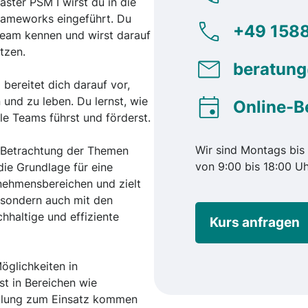
aster PSM I wirst du in die
rameworks eingeführt. Du
+49 1588
Team kennen und wirst darauf
tzen.
beratun
bereitet dich darauf vor,
 und zu leben. Du lernst, wie
Online-B
le Teams führst und förderst.
Wir sind Montags bis 
e Betrachtung der Themen
von 9:00 bis 18:00 Uh
 die Grundlage für eine
nehmensbereichen und zielt
 sondern auch mit den
hhaltige und effiziente
Kurs anfragen
Möglichkeiten in
t in Bereichen wie
cklung zum Einsatz kommen