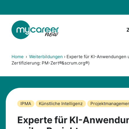
Zum
Inhalt
springen
Home
›
Weiterbildungen
›
Experte für KI-Anwendungen u
Zertifizierung: PM-Zert®&scrum.org®)
IPMA
Künstliche Intelligenz
Projektmanageme
Experte für KI-Anwendu