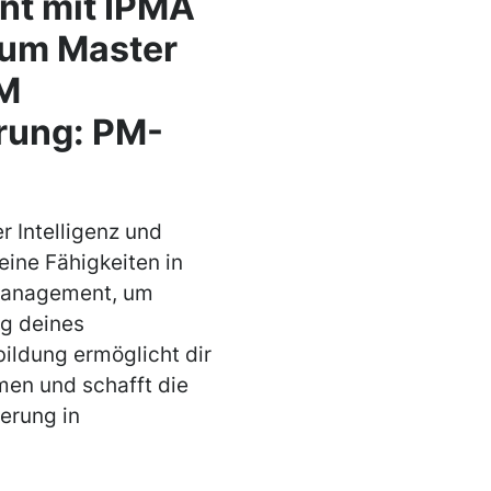
nt mit IPMA
crum Master
BM
erung: PM-
r Intelligenz und
ine Fähigkeiten in
tmanagement, um
lg deines
ildung ermöglicht dir
men und schafft die
erung in