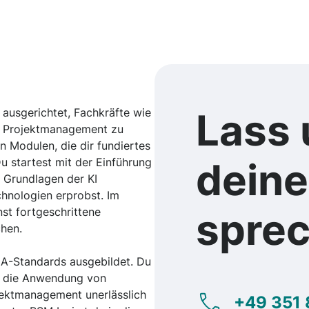
f ausgerichtet, Fachkräfte wie
Lass 
les Projektmanagement zu
en Modulen, die dir fundiertes
Du startest mit der Einführung
dein
 Grundlagen der KI
hnologien erprobst. Im
nst fortgeschrittene
spre
hen.
A-Standards ausgebildet. Du
d die Anwendung von
jektmanagement unerlässlich
+49 351 