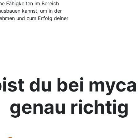
ne Fähigkeiten im Bereich
ausbauen kannst, um in der
rnehmen und zum Erfolg deiner
ist du bei
myca
genau richtig