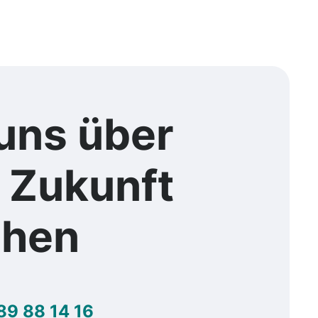
uns über
e
Zukunft
chen
89 88 14 16