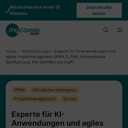
Zum
Rückrufservice in nur 15
Jetzt anrufen
Inhalt
Minuten
lassen
springen
M
Home
›
Weiterbildungen
›
Experte für KI-Anwendungen und
agiles Projektmanagement (IPMA D, PSK) (internationale
Zertifizierung: PM-Zert®&scrum.org®)
IPMA
Künstliche Intelligenz
Projektmanagement
Scrum
Experte für KI-
Anwendungen und agiles