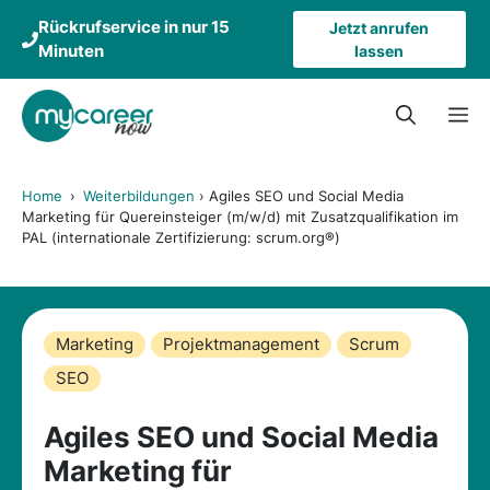
Zum
Rückrufservice in nur 15
Jetzt anrufen
Inhalt
Minuten
lassen
springen
M
Home
›
Weiterbildungen
›
Agiles SEO und Social Media
Marketing für Quereinsteiger (m/w/d) mit Zusatzqualifikation im
PAL (internationale Zertifizierung: scrum.org®)
Marketing
Projektmanagement
Scrum
SEO
Agiles SEO und Social Media
Marketing für