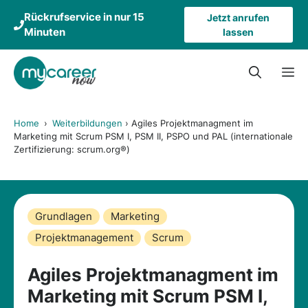
Zum
Rückrufservice in nur 15
Jetzt anrufen
Inhalt
Minuten
lassen
springen
M
Home
›
Weiterbildungen
›
Agiles Projektmanagment im
Marketing mit Scrum PSM I, PSM II, PSPO und PAL (internationale
Zertifizierung: scrum.org®)
Grundlagen
Marketing
Projektmanagement
Scrum
Agiles Projektmanagment im
Marketing mit Scrum PSM I,