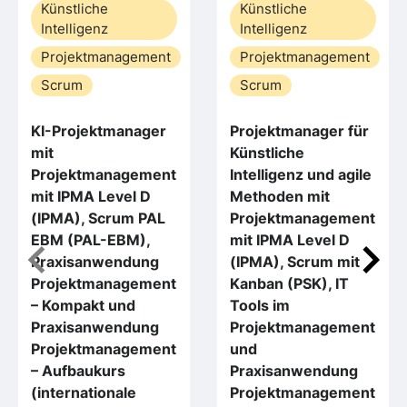
Künstliche
Künstliche
Intelligenz
Intelligenz
Projektmanagement
Projektmanagement
Scrum
Scrum
KI-Projektmanager
Projektmanager für
mit
Künstliche
Projektmanagement
Intelligenz und agile
mit IPMA Level D
Methoden mit
(IPMA), Scrum PAL
Projektmanagement
EBM (PAL-EBM),
mit IPMA Level D
Praxisanwendung
(IPMA), Scrum mit
Projektmanagement
Kanban (PSK), IT
– Kompakt und
Tools im
Praxisanwendung
Projektmanagement
Projektmanagement
und
– Aufbaukurs
Praxisanwendung
(internationale
Projektmanagement