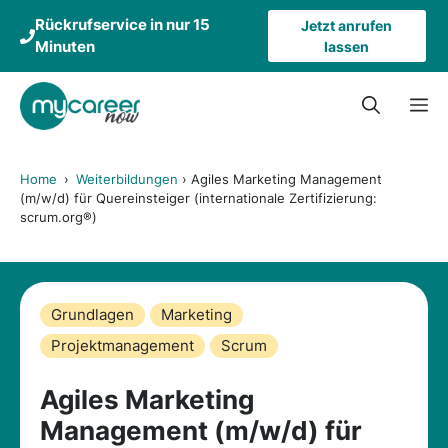
Zum
Rückrufservice in nur 15
Jetzt anrufen
Inhalt
Minuten
lassen
springen
M
Home
›
Weiterbildungen
›
Agiles Marketing Management
(m/w/d) für Quereinsteiger (internationale Zertifizierung:
scrum.org®)
Grundlagen
Marketing
Projektmanagement
Scrum
Agiles Marketing
Management (m/w/d) für