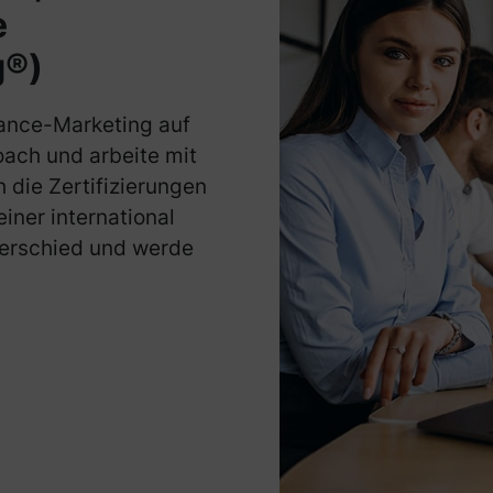
e
g®)
ance-Marketing auf
oach und arbeite mit
die Zertifizierungen
iner international
terschied und werde