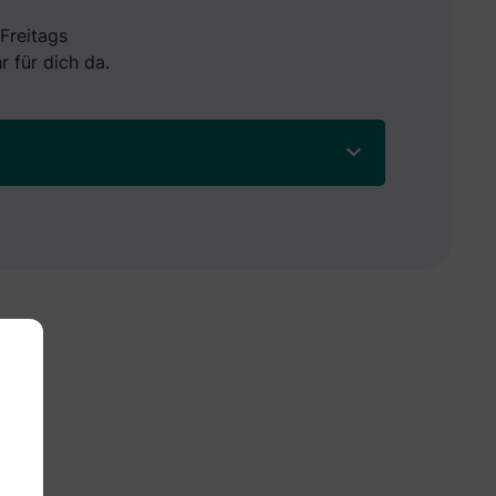
Freitags
r für dich da.