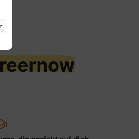
en
reernow