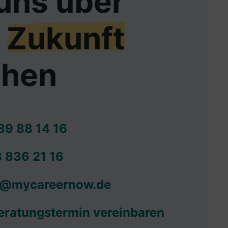
uns über
e
Zukunft
chen
89 88 14 16
 836 21 16
g@mycareernow.de
eratungstermin vereinbaren