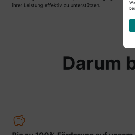
We
ihrer Leistung effektiv zu unterstützen.
be
Darum b