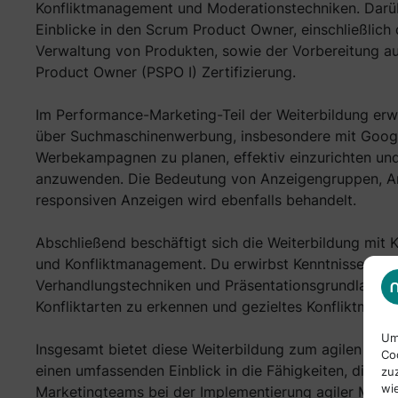
Konfliktmanagement und Moderationstechniken. Darüb
Einblicke in den Scrum Product Owner, einschließlich
Verwaltung von Produkten, sowie der Vorbereitung au
Product Owner (PSPO I) Zertifizierung.
Im Performance-Marketing-Teil der Weiterbildung erw
über Suchmaschinenwerbung, insbesondere mit Google
Werbekampagnen zu planen, effektiv einzurichten und
anzuwenden. Die Bedeutung von Anzeigengruppen, A
responsiven Anzeigen wird ebenfalls behandelt.
Abschließend beschäftigt sich die Weiterbildung mit 
und Konfliktmanagement. Du erwirbst Kenntnisse übe
Verhandlungstechniken und Präsentationsgrundlagen, 
Konfliktarten zu erkennen und gezieltes Konfliktma
Um
Insgesamt bietet diese Weiterbildung zum agilen Co
Co
einen umfassenden Einblick in die Fähigkeiten, die erf
zu
wi
Marketingteams bei der Implementierung agiler Meth