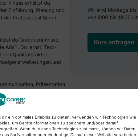
er hinaus erhältst du
Wir sind Montags bis 
 der Einführung, Planung und
von 9:00 bis 18:00 Uh
f die Professional Scrum
irbst du Grundkenntnisse
Kurs anfragen
 Ads™. Du lernst, Text-
 den Qualitätsfaktor
nzeigenerweiterungen und
Kommunikation, Präsentation
r Kommunikationsmodelle,
lernst verschiedene
nagement anzuwenden.
 dir ein optimales Erlebnis zu bieten, verwenden wir Technologien wie
ach im Performance Marketing
okies, um Geräteinformationen zu speichern und/oder darauf
orderlich sind, um
zugreifen. Wenn du diesen Technologien zustimmst, können wir Daten
e das Surfverhalten oder eindeutige IDs auf dieser Website verarbeiten.
oden und der Verbesserung