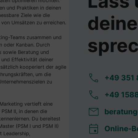
Lass 
täten optimieren möchten.
ien und Praktiken in deinen
essbare Ziele wie die
dein
g von Umsätzen zu erreichen.
keting-Teams zusammen und
spre
m oder Kanban. Durch
s sowie Beratung und
und Effektivität deiner
ätzlich kooperiert der agile
hrungskräften, um die
+49 351 
 Unternehmenszielen zu
+49 1588
arketing vertieft eine
beratun
PSM II, in denen die
ennenlernen. Du bereitest
Master (PSM I und PSM II)
Online-B
t Leadership,