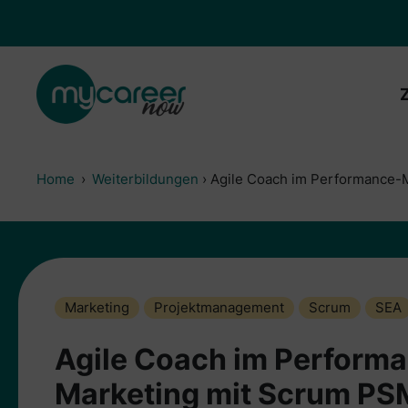
Zum
Inhalt
springen
Home
›
Weiterbildungen
›
Agile Coach im Performance-Ma
Marketing
Projektmanagement
Scrum
SEA
Agile Coach im Perform
Marketing mit Scrum PSM 