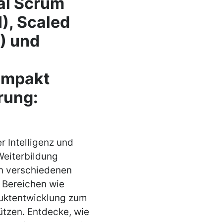
nal Scrum
I), Scaled
) und
ompakt
erung:
r Intelligenz und
Weiterbildung
 in verschiedenen
 Bereichen wie
duktentwicklung zum
ützen. Entdecke, wie