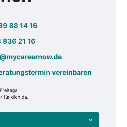
89 88 14 16
 836 21 16
g@mycareernow.de
eratungstermin vereinbaren
Freitags
r für dich da.