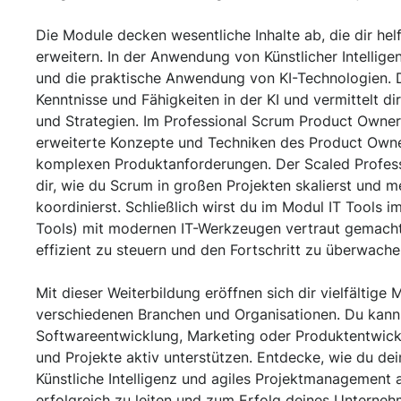
Die Module decken wesentliche Inhalte ab, die dir hel
erweitern. In der Anwendung von Künstlicher Intellige
und die praktische Anwendung von KI-Technologien. D
Kenntnisse und Fähigkeiten in der KI und vermittelt di
und Strategien. Im Professional Scrum Product Owner I
erweiterte Konzepte und Techniken des Product Own
komplexen Produktanforderungen. Der Scaled Profess
dir, wie du Scrum in großen Projekten skalierst und
koordinierst. Schließlich wirst du im Modul IT Tools 
Tools) mit modernen IT-Werkzeugen vertraut gemacht, 
effizient zu steuern und den Fortschritt zu überwach
Mit dieser Weiterbildung eröffnen sich dir vielfältige 
verschiedenen Branchen und Organisationen. Du kanns
Softwareentwicklung, Marketing oder Produktentwi
und Projekte aktiv unterstützen. Entdecke, wie du dei
Künstliche Intelligenz und agiles Projektmanagement
erfolgreich zu leiten und zum Erfolg deines Unterneh