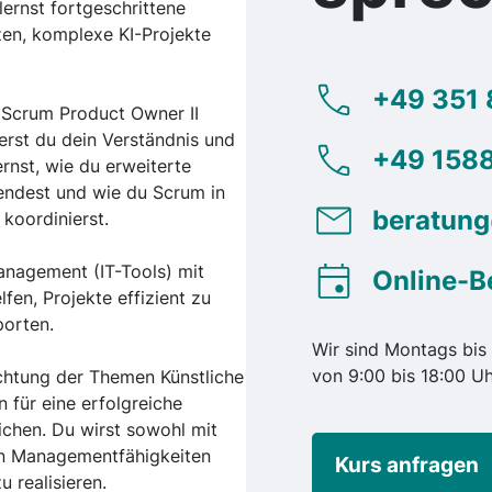
lernst fortgeschrittene
zen, komplexe KI-Projekte
+49 351 
 Scrum Product Owner II
erst du dein Verständnis und
+49 1588
rnst, wie du erweiterte
ndest und wie du Scrum in
beratun
koordinierst.
anagement (IT-Tools) mit
Online-B
en, Projekte effizient zu
porten.
Wir sind Montags bis 
von 9:00 bis 18:00 Uh
achtung der Themen Künstliche
n für eine erfolgreiche
chen. Du wirst sowohl mit
n Managementfähigkeiten
Kurs anfragen
u realisieren.