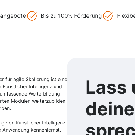
gsangebote
Bis zu 100% Förderung
Flexib
 für agile Skalierung ist eine
Lass 
n Künstlicher Intelligenz und
 umfassende Weiterbildung
ierten Modulen weiterzubilden
dein
rben.
g von Künstlicher Intelligenz,
spre
he Anwendung kennenlernst.