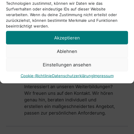
Technologien zustimmst, können wir Daten wie das
Wir sind zertifiziert nach AZAV
Surfverhalten oder eindeutige IDs auf dieser Website
verarbeiten. Wenn du deine Zustimmung nicht erteilst oder
zurückziehst, können bestimmte Merkmale und Funktionen
beeinträchtigt werden.
Akzeptieren
Ablehnen
1
Einstellungen ansehen
Persönliches Angebot
sichern
Cookie-Richtlinie
Datenschutzerklärung
Impressum
Interessiert an unseren Weiterbildungen?
Wir freuen uns auf den Kontakt. Wir hören
genau hin, beraten individuell und
erstellen ein maßgeschneidertes Angebot,
passen zur persönlichen Anforderung.