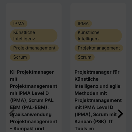
IPMA
IPMA
Künstliche
Künstliche
Intelligenz
Intelligenz
Projektmanagement
Projektmanagement
Scrum
Scrum
KI-Projektmanager
Projektmanager für
mit
Künstliche
Projektmanagement
Intelligenz und agile
mit IPMA Level D
Methoden mit
(IPMA), Scrum PAL
Projektmanagement
EBM (PAL-EBM),
mit IPMA Level D
Praxisanwendung
(IPMA), Scrum mit
Projektmanagement
Kanban (PSK), IT
– Kompakt und
Tools im