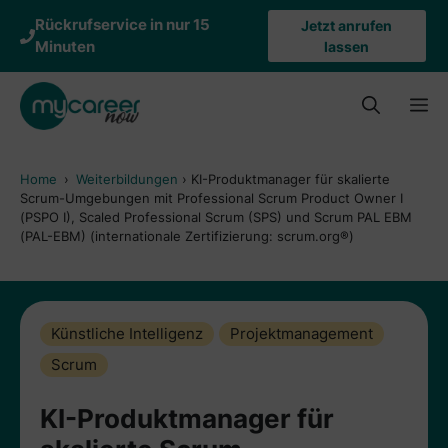
Zum
Rückrufservice in nur 15
Jetzt anrufen
Inhalt
Minuten
lassen
springen
M
Home
›
Weiterbildungen
›
KI-Produktmanager für skalierte
Scrum-Umgebungen mit Professional Scrum Product Owner I
(PSPO I), Scaled Professional Scrum (SPS) und Scrum PAL EBM
(PAL-EBM) (internationale Zertifizierung: scrum.org®)
Künstliche Intelligenz
Projektmanagement
Scrum
KI-Produktmanager für