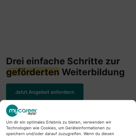
Drei einfache Schritte zur
geförderten
Weiterbildung
Jetzt Angebot anfordern
Karriereziele zum Greifen nah. Die passende
Weiterbildung - individuell und und
situationsgerecht. Jetzt durch starten - einfach,
Um dir ein optimales Erlebnis zu bieten, verwenden wir
persönlich und effektiv.
Technologien wie Cookies, um Geräteinformationen zu
speichern und/oder darauf zuzugreifen. Wenn du diesen